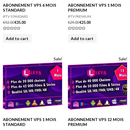
ABONNEMENT VPS 6 MOIS
ABONNEMENT VPS 1 MOIS
STANDARD
PREMIUM
IPTV STANDARD
IPTV PREMIUM
€
42.00
€
35.00
€
29.00
€
25.00
R
R
a
a
Add to cart
Add to cart
t
t
e
e
d
d
0
0
o
o
u
u
Sale!
Sale!
t
t
o
o
f
f
5
5
ABONNEMENT VPS 1 MOIS
ABONNEMENT VPS 12 MOIS
STANDARD
PREMIUM