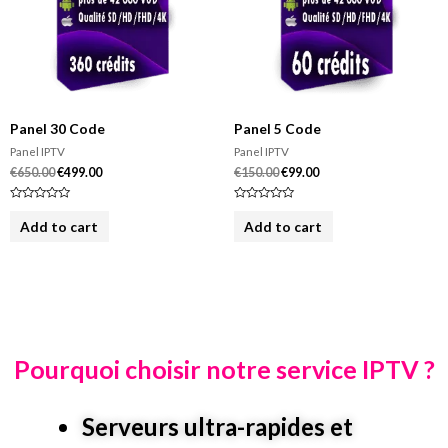
Panel 30 Code
Panel 5 Code
Panel IPTV
Panel IPTV
€
650.00
€
499.00
€
150.00
€
99.00
R
R
a
a
Add to cart
Add to cart
t
t
e
e
d
d
0
0
o
o
u
u
t
t
o
o
f
f
5
5
Pourquoi choisir notre service IPTV ?
Serveurs ultra-rapides et