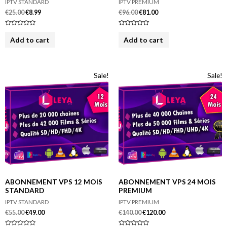
IPTV STANDARD
IPTV PREMIUM
€
25.00
€
8.99
€
96.00
€
81.00
R
R
a
a
Add to cart
Add to cart
t
t
e
e
d
d
0
0
o
o
u
u
Sale!
Sale!
t
t
o
o
f
f
5
5
ABONNEMENT VPS 12 MOIS
ABONNEMENT VPS 24 MOIS
STANDARD
PREMIUM
IPTV STANDARD
IPTV PREMIUM
€
55.00
€
49.00
€
140.00
€
120.00