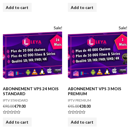
R
R
a
a
Add to cart
Add to cart
t
t
e
e
d
d
0
0
o
o
u
u
Sale!
Sale!
t
t
o
o
f
f
5
5
ABONNEMENT VPS 24 MOIS
ABONNEMENT VPS 3 MOIS
STANDARD
PREMIUM
IPTV STANDARD
IPTV PREMIUM
€
90.00
€
79.00
€
45.00
€
38.00
R
R
a
a
Add to cart
Add to cart
t
t
e
e
d
d