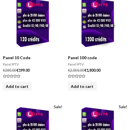
o
o
f
f
5
5
Panel 10 Code
Panel 100 code
Panel IPTV
Panel IPTV
€
280.00
€
199.00
€
2,050.00
€
1,800.00
R
R
a
a
Add to cart
Add to cart
t
t
e
e
d
d
0
0
o
o
u
u
Sale!
Sale!
t
t
o
o
f
f
5
5