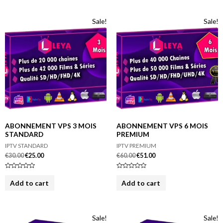
0
0
o
o
u
u
Sale!
Sale!
t
t
o
o
f
f
5
5
ABONNEMENT VPS 3 MOIS
ABONNEMENT VPS 6 MOIS
STANDARD
PREMIUM
IPTV STANDARD
IPTV PREMIUM
€
30.00
€
25.00
€
60.00
€
51.00
R
R
a
a
Add to cart
Add to cart
t
t
e
e
d
d
0
0
o
o
u
u
Sale!
Sale!
t
t