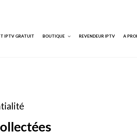
T IPTV GRATUIT
BOUTIQUE
REVENDEUR IPTV
A PRO
tialité
ollectées