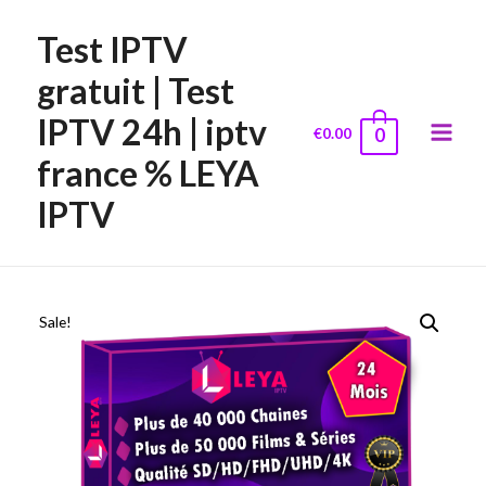
Test IPTV
gratuit | Test
IPTV 24h | iptv
€
0.00
0
Main
france % LEYA
Menu
IPTV
Sale!