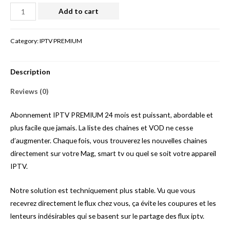
ABONNEMENT
Add to cart
VPS
24
Category:
IPTV PREMIUM
MOIS
PREMIUM
Description
quantity
Reviews (0)
Abonnement IPTV PREMIUM 24 mois est puissant, abordable et
plus facile que jamais. La liste des chaines et VOD ne cesse
d’augmenter. Chaque fois, vous trouverez les nouvelles chaines
directement sur votre Mag, smart tv ou quel se soit votre appareil
IPTV.
Notre solution est techniquement plus stable. Vu que vous
recevrez directement le flux chez vous, ça évite les coupures et les
lenteurs indésirables qui se basent sur le partage des flux iptv.