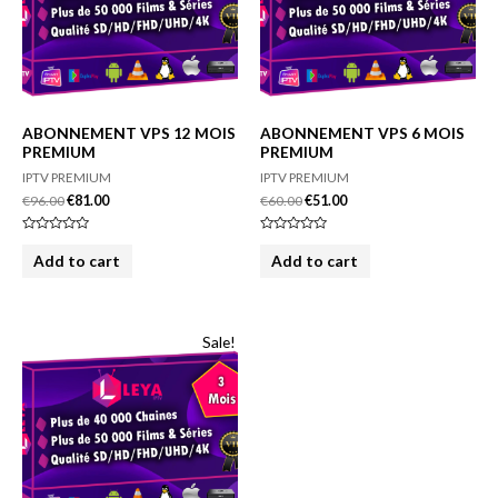
ABONNEMENT VPS 12 MOIS
ABONNEMENT VPS 6 MOIS
PREMIUM
PREMIUM
IPTV PREMIUM
IPTV PREMIUM
€
96.00
€
81.00
€
60.00
€
51.00
Rated
Rated
0
0
Add to cart
Add to cart
out
out
of
of
5
5
Sale!