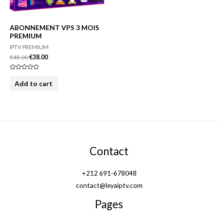
ABONNEMENT VPS 3 MOIS
PREMIUM
IPTV PREMIUM
€
45.00
€
38.00
Rated
0
Add to cart
out
of
5
Contact
+212 691-678048
contact@leyaiptv.com
Pages