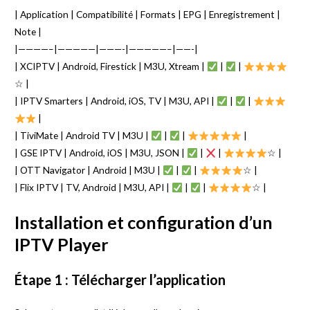
| Application | Compatibilité | Formats | EPG | Enregistrement |
Note |
|————–|—————|———-|—————–|——-|
| XCIPTV | Android, Firestick | M3U, Xtream |
|
|
☆ |
| IPTV Smarters | Android, iOS, TV | M3U, API |
|
|
|
| TiviMate | Android TV | M3U |
|
|
|
| GSE IPTV | Android, iOS | M3U, JSON |
|
|
☆ |
| OTT Navigator | Android | M3U |
|
|
☆ |
| Flix IPTV | TV, Android | M3U, API |
|
|
☆ |
Installation et configuration d’un
IPTV Player
Étape 1 : Télécharger l’application