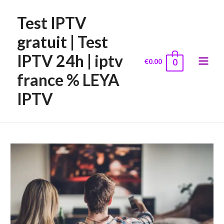
Test IPTV
gratuit | Test
IPTV 24h | iptv
€
0.00
0
Main
france % LEYA
Menu
IPTV